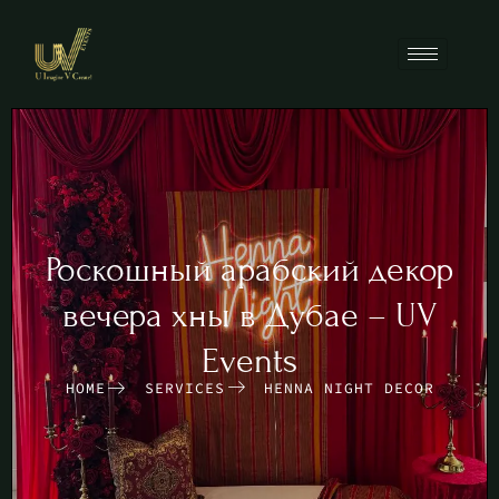
Роскошный арабский декор
вечера хны в Дубае – UV
Events
HOME
SERVICES
HENNA NIGHT DECOR