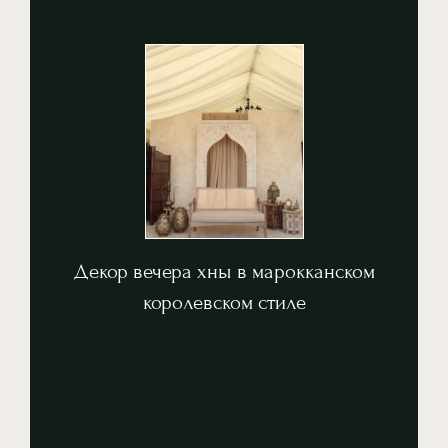
CONTACT US
вдохновлённая королевским марокканским стилем.
Изысканные фонари, мозаичные узоры и роскошная атмосфера,
стиле
Декор вечера хны в марокканском королевском
Декор вечера хны в марокканском
королевском стиле