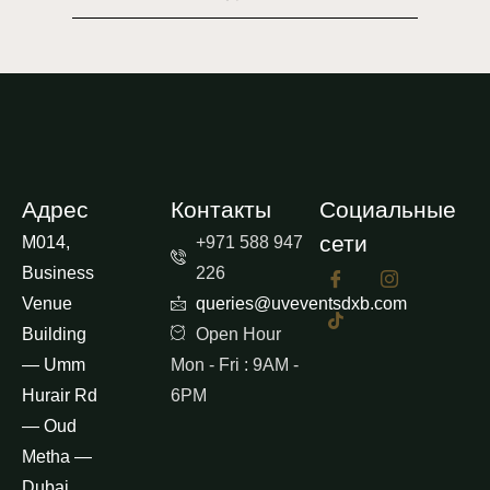
Адрес
Контакты
Социальные
сети
M014,
+971 588 947
Business
226
Venue
queries@uveventsdxb.com
Building
Open Hour
— Umm
Mon - Fri : 9AM -
Hurair Rd
6PM
— Oud
Metha —
Dubai