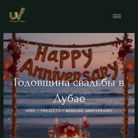
Годовщина свадьбы в
Дубае
HOME
PROJECTS
WEDDING ANNIVERSARY