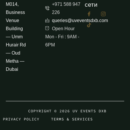
сети
M014,
+971 588 947
Business
226
Venue
queries@uveventsdxb.com
Building
Open Hour
— Umm
Mon - Fri : 9AM -
Hurair Rd
6PM
— Oud
Metha —
Dubai
COPYRIGHT © 2026 UV EVENTS DXB
PRIVACY POLICY
TERMS & SERVICES