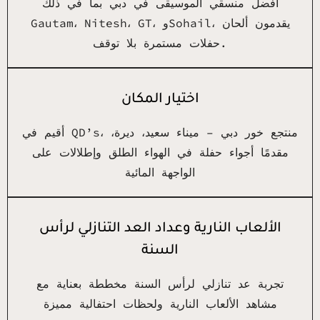
أفضل منسقي الموسيقى في دبي بما في ذلك
Gautam، Nitesh، GT، وSohail، يقدمون ألحان
حفلات مستمرة بلا توقف.
اختيار المكان
أقيم في QD’s، منتجع خور دبي – ميناء سعيد، ديرة،
مقدمًا أجواء حفلة في الهواء الطلق وإطلالات على
الواجهة المائية
الألعاب النارية وعداد العد التنازلي لرأس
السنة
تجربة عد تنازلي لرأس السنة مخططة بعناية مع
مشاهد الألعاب النارية ولحظات احتفالية مميزة