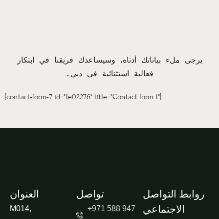
يرجى ملء بياناتك أدناه، وسيساعدك فريقنا في ابتكار
فعالية استثنائية في دبي.
[contact-form-7 id="1e02276" title="Contact form 1"]
روابط التواصل
تواصل
العنوان
الاجتماعي
M014,
+971 588 947