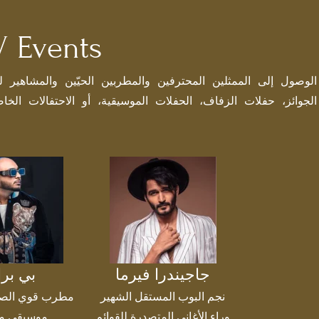
احجز النجوم. ارتقِ بالمسر
الجوائز، حفلات الزفاف، الحفلات الموسيقية، أو الاحتفالات الخ
جاجيندرا فيرما
بي بر
نجم البوب المستقل الشهير
مطرب قوي الص
وراء الأغاني المتصدرة للقوائم
موسيقي م