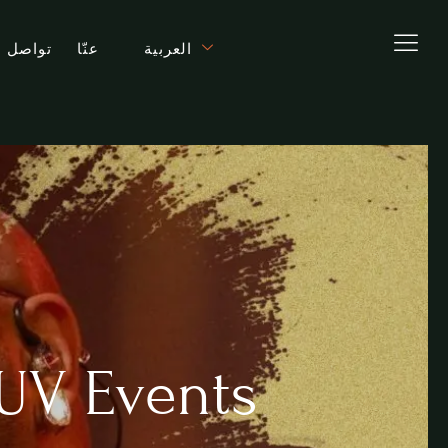
العربية
عنّا
تواصل م
فنّان عند الطلب في دبي - nts