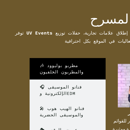
الوصول إلى الممثلين المحترفين والمطربين الحيّين والمشاهير لجميع أنواع الفعاليات في دبي. سواء كانت ظهورات للشركات، إطلاق علامات تجارية، حفلات توزيع
UV Events
توفر
عاليات في الموقع بكل احترافية
🎶 مطربو بوليوود
والمطربون الخلفيون
🎧 فنانو الموسيقى
الإلكترونية وEDM
🎤 فنانو الهيب هوب
والموسيقى الحضرية
 للقوائم
 ومثيرة
🎭 عروض الرقص