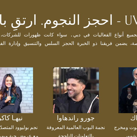
ح - UV Events
اصة، يضمن فريقنا ذو الخبرة الحجز السلس والتنسيق وإدارة الف
اك
جورو راندهاوا
نيهـا كاكر
وت ومخرج
نجمة البوب العالمية المعروفة
نجم بوليوود المتصدّر
شهور
بالتعاونات الناجحة
مع عروض حية مبهرة