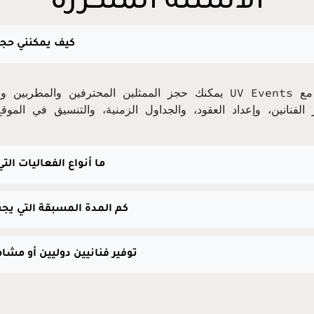
الأسئلة المتكررة
1. كيف يمكنني ح
يمكنك حجز الممثلين المحترفين والمطربين والفنانين المشاهير 
ر الفنانين، وإعداد العقود، والجداول الزمنية، والتنسيق في الم
2. ما أنواع الفعاليات ا
3. كم المدة المسبقة التي يج
4. هل يمكن لـ UV Events توفير فنانيين دوليين 